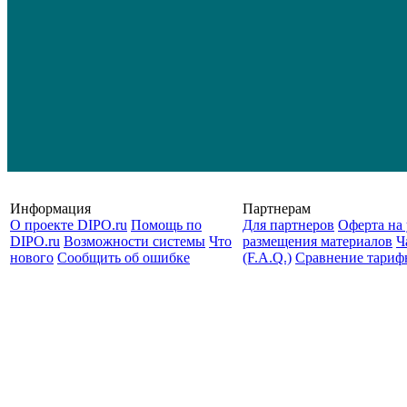
Информация
Партнерам
О проекте DIPO.ru
Помощь по
Для партнеров
Оферта на 
DIPO.ru
Возможности системы
Что
размещения материалов
Ч
нового
Сообщить об ошибке
(F.A.Q.)
Cравнение тариф