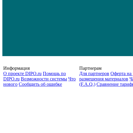
Информация
Партнерам
О проекте DIPO.ru
Помощь по
Для партнеров
Оферта на 
DIPO.ru
Возможности системы
Что
размещения материалов
Ч
нового
Сообщить об ошибке
(F.A.Q.)
Cравнение тариф