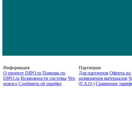
Информация
Партнерам
О проекте DIPO.ru
Помощь по
Для партнеров
Оферта на 
DIPO.ru
Возможности системы
Что
размещения материалов
Ч
нового
Сообщить об ошибке
(F.A.Q.)
Cравнение тариф