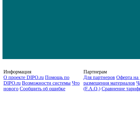
Информация
Партнерам
О проекте DIPO.ru
Помощь по
Для партнеров
Оферта на 
DIPO.ru
Возможности системы
Что
размещения материалов
Ч
нового
Сообщить об ошибке
(F.A.Q.)
Cравнение тариф