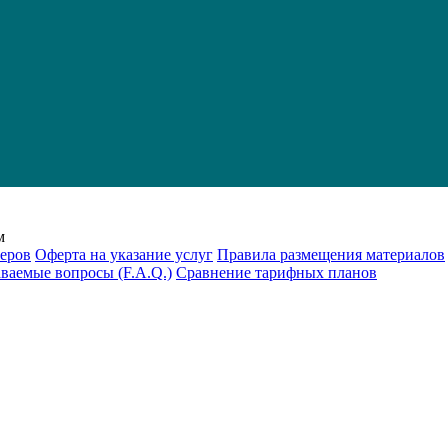
м
еров
Оферта на указание услуг
Правила размещения материалов
аваемые вопросы (F.A.Q.)
Cравнение тарифных планов