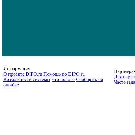
Информация
Партнера
О проекте DIPO.ru
Помощь по DIPO.ru
Для партн
Возможности системы
Что нового
Сообщить об
Часто зад
ошибке