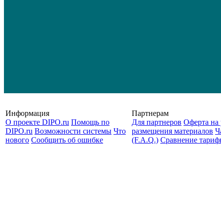
Информация
Партнерам
О проекте DIPO.ru
Помощь по
Для партнеров
Оферта на 
DIPO.ru
Возможности системы
Что
размещения материалов
Ч
нового
Сообщить об ошибке
(F.A.Q.)
Cравнение тариф