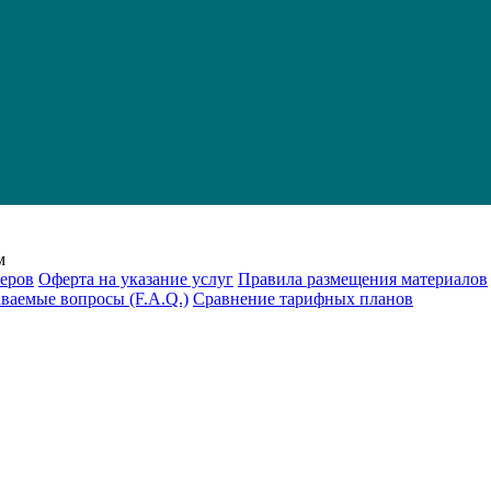
м
еров
Оферта на указание услуг
Правила размещения материалов
аваемые вопросы (F.A.Q.)
Cравнение тарифных планов