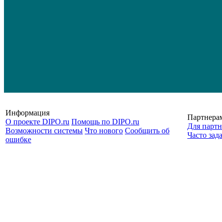
Информация
Партнера
О проекте DIPO.ru
Помощь по DIPO.ru
Для партн
Возможности системы
Что нового
Сообщить об
Часто зад
ошибке