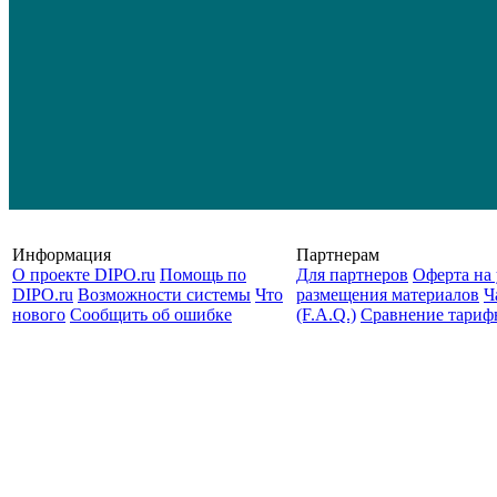
Информация
Партнерам
О проекте DIPO.ru
Помощь по
Для партнеров
Оферта на 
DIPO.ru
Возможности системы
Что
размещения материалов
Ч
нового
Сообщить об ошибке
(F.A.Q.)
Cравнение тариф