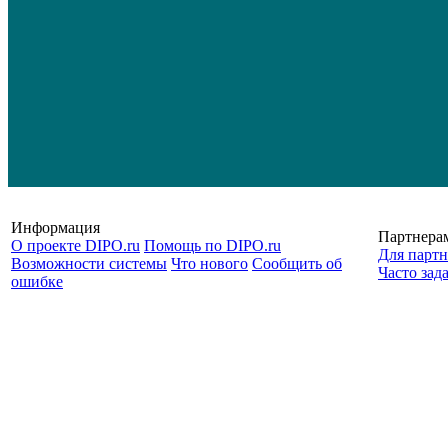
Информация
Партнера
О проекте DIPO.ru
Помощь по DIPO.ru
Для партн
Возможности системы
Что нового
Сообщить об
Часто зад
ошибке