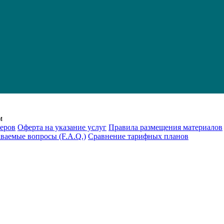
м
еров
Оферта на указание услуг
Правила размещения материалов
аваемые вопросы (F.A.Q.)
Cравнение тарифных планов