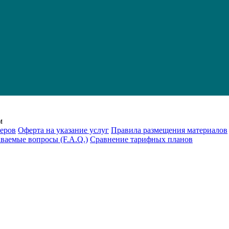
м
еров
Оферта на указание услуг
Правила размещения материалов
аваемые вопросы (F.A.Q.)
Cравнение тарифных планов