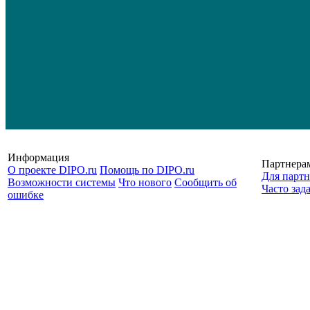
Информация
Партнера
О проекте DIPO.ru
Помощь по DIPO.ru
Для партн
Возможности системы
Что нового
Сообщить об
Часто зад
ошибке