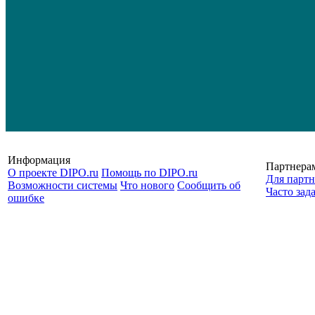
Информация
Партнера
О проекте DIPO.ru
Помощь по DIPO.ru
Для партн
Возможности системы
Что нового
Сообщить об
Часто зад
ошибке