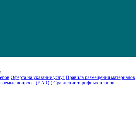
м
еров
Оферта на указание услуг
Правила размещения материалов
аваемые вопросы (F.A.Q.)
Cравнение тарифных планов