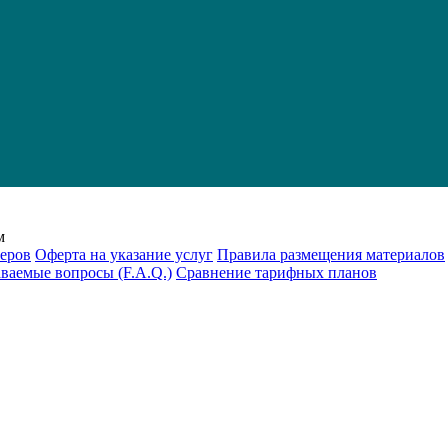
м
еров
Оферта на указание услуг
Правила размещения материалов
аваемые вопросы (F.A.Q.)
Cравнение тарифных планов