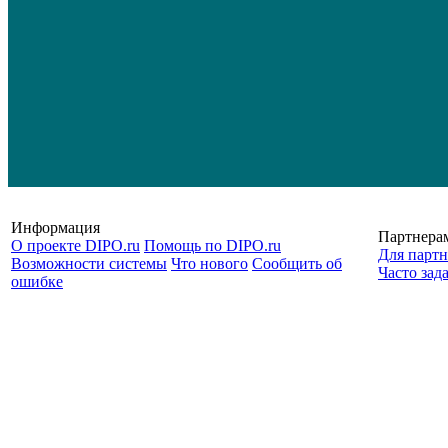
Информация
Партнера
О проекте DIPO.ru
Помощь по DIPO.ru
Для партн
Возможности системы
Что нового
Сообщить об
Часто зад
ошибке