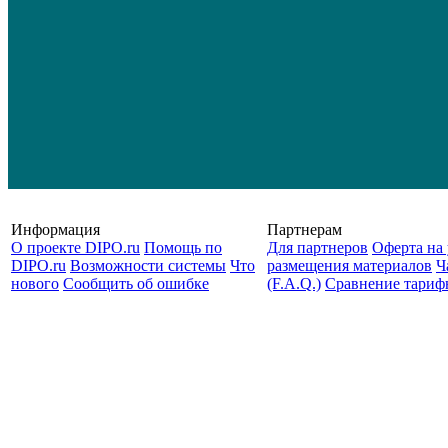
Информация
Партнерам
О проекте DIPO.ru
Помощь по
Для партнеров
Оферта на 
DIPO.ru
Возможности системы
Что
размещения материалов
Ч
нового
Сообщить об ошибке
(F.A.Q.)
Cравнение тариф