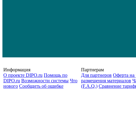
Информация
Партнерам
О проекте DIPO.ru
Помощь по
Для партнеров
Оферта на 
DIPO.ru
Возможности системы
Что
размещения материалов
Ч
нового
Сообщить об ошибке
(F.A.Q.)
Cравнение тариф