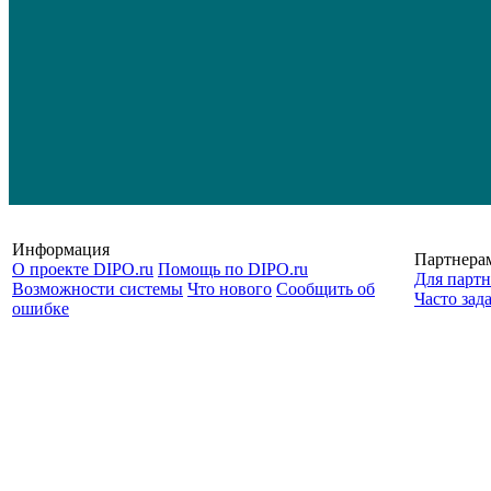
Информация
Партнера
О проекте DIPO.ru
Помощь по DIPO.ru
Для партн
Возможности системы
Что нового
Сообщить об
Часто зад
ошибке