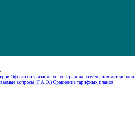
м
еров
Оферта на указание услуг
Правила размещения материалов
аваемые вопросы (F.A.Q.)
Cравнение тарифных планов