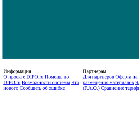
Информация
Партнерам
О проекте DIPO.ru
Помощь по
Для партнеров
Оферта на 
DIPO.ru
Возможности системы
Что
размещения материалов
Ч
нового
Сообщить об ошибке
(F.A.Q.)
Cравнение тариф