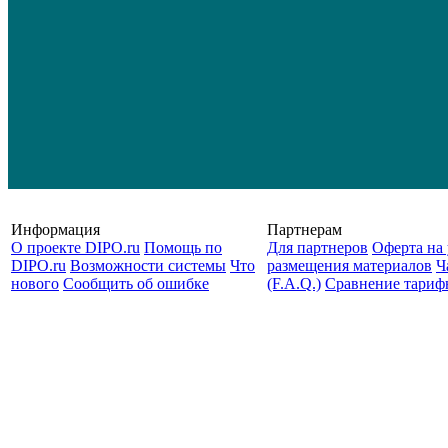
Информация
Партнерам
О проекте DIPO.ru
Помощь по
Для партнеров
Оферта на 
DIPO.ru
Возможности системы
Что
размещения материалов
Ч
нового
Сообщить об ошибке
(F.A.Q.)
Cравнение тариф