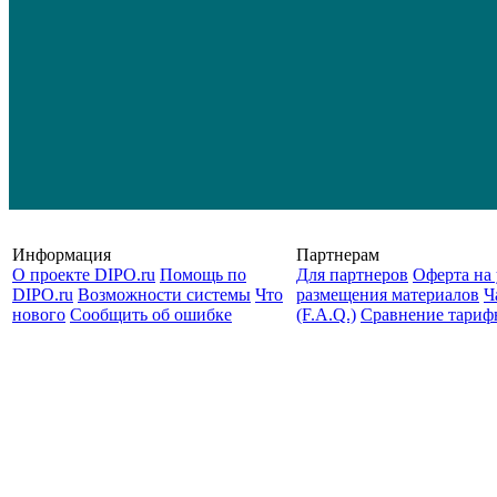
Информация
Партнерам
О проекте DIPO.ru
Помощь по
Для партнеров
Оферта на 
DIPO.ru
Возможности системы
Что
размещения материалов
Ч
нового
Сообщить об ошибке
(F.A.Q.)
Cравнение тариф