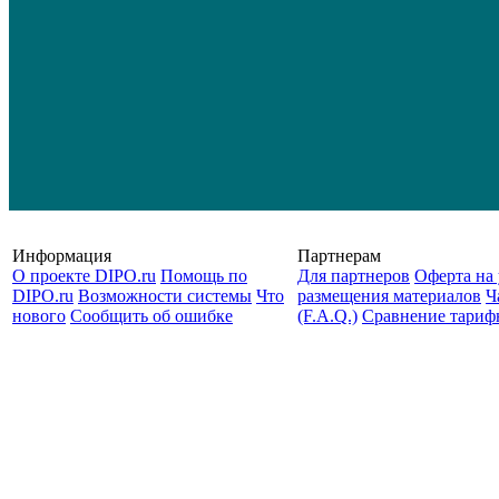
Информация
Партнерам
О проекте DIPO.ru
Помощь по
Для партнеров
Оферта на 
DIPO.ru
Возможности системы
Что
размещения материалов
Ч
нового
Сообщить об ошибке
(F.A.Q.)
Cравнение тариф