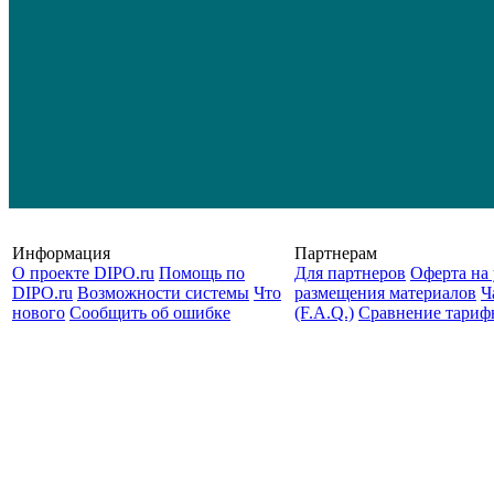
Информация
Партнерам
О проекте DIPO.ru
Помощь по
Для партнеров
Оферта на 
DIPO.ru
Возможности системы
Что
размещения материалов
Ч
нового
Сообщить об ошибке
(F.A.Q.)
Cравнение тариф