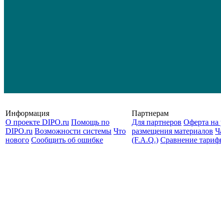
Информация
Партнерам
О проекте DIPO.ru
Помощь по
Для партнеров
Оферта на 
DIPO.ru
Возможности системы
Что
размещения материалов
Ч
нового
Сообщить об ошибке
(F.A.Q.)
Cравнение тариф