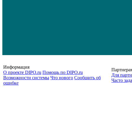
Информация
Партнера
О проекте DIPO.ru
Помощь по DIPO.ru
Для партн
Возможности системы
Что нового
Сообщить об
Часто зад
ошибке