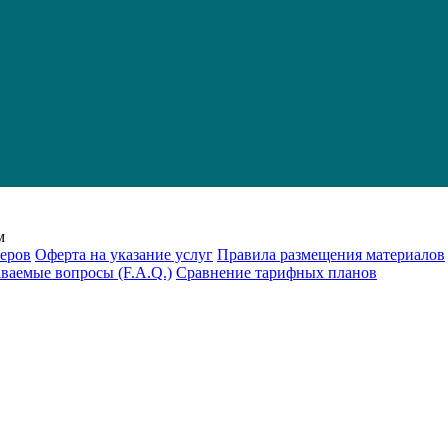
м
еров
Оферта на указание услуг
Правила размещения материалов
аваемые вопросы (F.A.Q.)
Cравнение тарифных планов