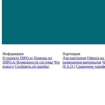
Информация
Партнерам
О проекте DIPO.ru
Помощь по
Для партнеров
Оферта на 
DIPO.ru
Возможности системы
Что
размещения материалов
Ч
нового
Сообщить об ошибке
(F.A.Q.)
Cравнение тариф