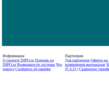
Информация
Партнерам
О проекте DIPO.ru
Помощь по
Для партнеров
Оферта на 
DIPO.ru
Возможности системы
Что
размещения материалов
Ч
нового
Сообщить об ошибке
(F.A.Q.)
Cравнение тариф