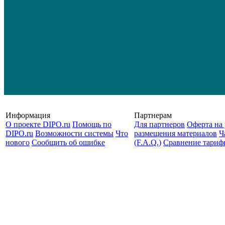
Информация
Партнерам
О проекте DIPO.ru
Помощь по
Для партнеров
Оферта на 
DIPO.ru
Возможности системы
Что
размещения материалов
Ч
нового
Сообщить об ошибке
(F.A.Q.)
Cравнение тариф