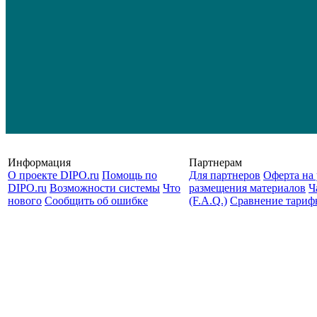
Информация
Партнерам
О проекте DIPO.ru
Помощь по
Для партнеров
Оферта на 
DIPO.ru
Возможности системы
Что
размещения материалов
Ч
нового
Сообщить об ошибке
(F.A.Q.)
Cравнение тариф