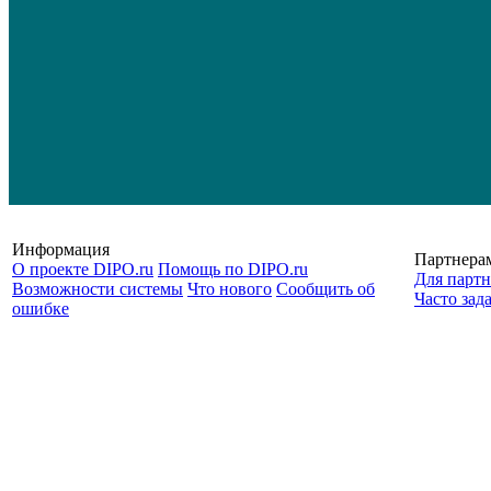
Информация
Партнера
О проекте DIPO.ru
Помощь по DIPO.ru
Для партн
Возможности системы
Что нового
Сообщить об
Часто зад
ошибке