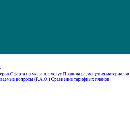
м
еров
Оферта на указание услуг
Правила размещения материалов
аваемые вопросы (F.A.Q.)
Cравнение тарифных планов