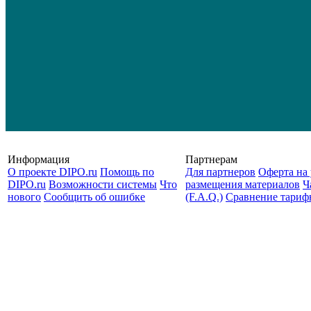
Информация
Партнерам
О проекте DIPO.ru
Помощь по
Для партнеров
Оферта на 
DIPO.ru
Возможности системы
Что
размещения материалов
Ч
нового
Сообщить об ошибке
(F.A.Q.)
Cравнение тариф