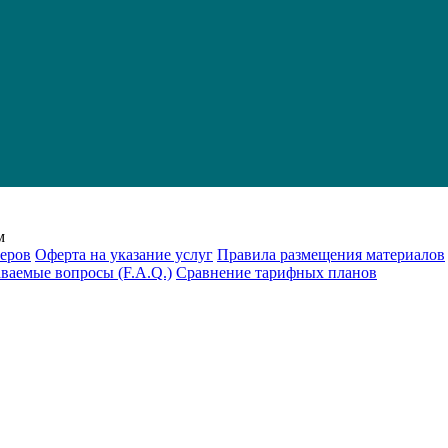
м
еров
Оферта на указание услуг
Правила размещения материалов
аваемые вопросы (F.A.Q.)
Cравнение тарифных планов