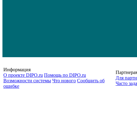
Информация
Партнера
О проекте DIPO.ru
Помощь по DIPO.ru
Для партн
Возможности системы
Что нового
Сообщить об
Часто зад
ошибке