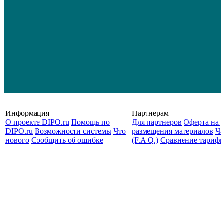
Информация
Партнерам
О проекте DIPO.ru
Помощь по
Для партнеров
Оферта на 
DIPO.ru
Возможности системы
Что
размещения материалов
Ч
нового
Сообщить об ошибке
(F.A.Q.)
Cравнение тариф