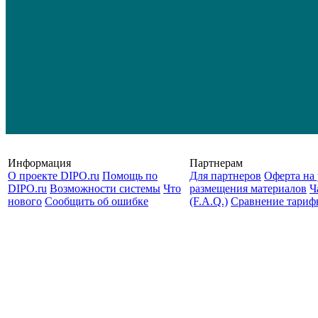
Информация
Партнерам
О проекте DIPO.ru
Помощь по
Для партнеров
Оферта на 
DIPO.ru
Возможности системы
Что
размещения материалов
Ч
нового
Сообщить об ошибке
(F.A.Q.)
Cравнение тариф