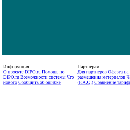
Информация
Партнерам
О проекте DIPO.ru
Помощь по
Для партнеров
Оферта на 
DIPO.ru
Возможности системы
Что
размещения материалов
Ч
нового
Сообщить об ошибке
(F.A.Q.)
Cравнение тариф