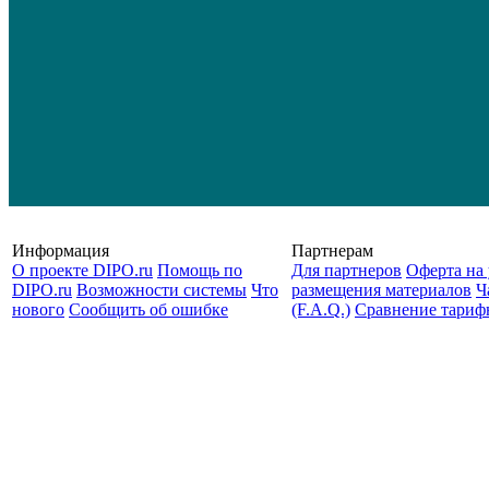
Информация
Партнерам
О проекте DIPO.ru
Помощь по
Для партнеров
Оферта на 
DIPO.ru
Возможности системы
Что
размещения материалов
Ч
нового
Сообщить об ошибке
(F.A.Q.)
Cравнение тариф