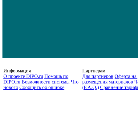
Информация
Партнерам
О проекте DIPO.ru
Помощь по
Для партнеров
Оферта на 
DIPO.ru
Возможности системы
Что
размещения материалов
Ч
нового
Сообщить об ошибке
(F.A.Q.)
Cравнение тариф