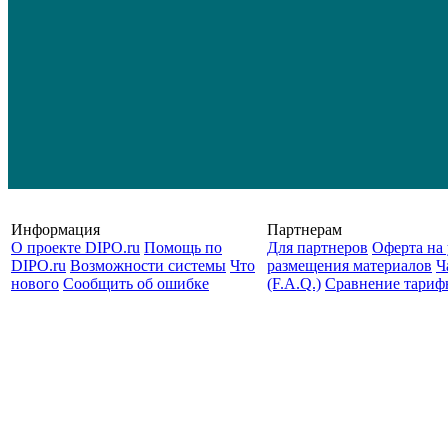
Информация
Партнерам
О проекте DIPO.ru
Помощь по
Для партнеров
Оферта на 
DIPO.ru
Возможности системы
Что
размещения материалов
Ч
нового
Сообщить об ошибке
(F.A.Q.)
Cравнение тариф