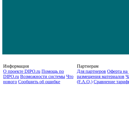
Информация
Партнерам
О проекте DIPO.ru
Помощь по
Для партнеров
Оферта на 
DIPO.ru
Возможности системы
Что
размещения материалов
Ч
нового
Сообщить об ошибке
(F.A.Q.)
Cравнение тариф